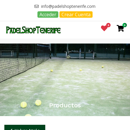
info@padelshoptenerife.com
Acceder
Crear Cuenta
0
0
Productos