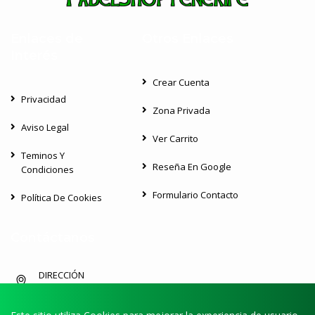
Enlaces de
Otros Enlaces
Interés
Crear Cuenta
Privacidad
Zona Privada
Aviso Legal
Ver Carrito
Teminos Y
Reseña En Google
Condiciones
Formulario Contacto
Política De Cookies
Contáctanos
DIRECCIÓN
Av de Lucio Díaz Flores Feo Sin Numero,38639,San Miguel de
Abona