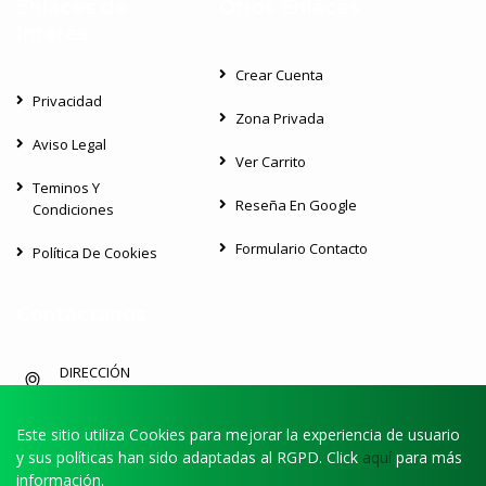
Enlaces de
Otros Enlaces
Interés
Crear Cuenta
Privacidad
Zona Privada
Aviso Legal
Ver Carrito
Teminos Y
Reseña En Google
Condiciones
Formulario Contacto
Política De Cookies
Contáctanos
DIRECCIÓN
Av de Lucio Díaz Flores Feo Sin Numero,38639,San Miguel de
Abona
Este sitio utiliza Cookies para mejorar la experiencia de usuario
y sus políticas han sido adaptadas al RGPD. Click
aquí
para más
TELÉFONO
información.