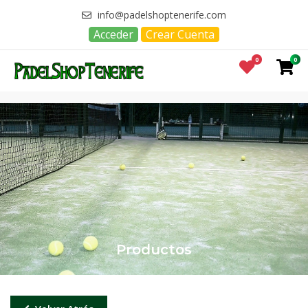
info@padelshoptenerife.com
Acceder
Crear Cuenta
0
0
Productos